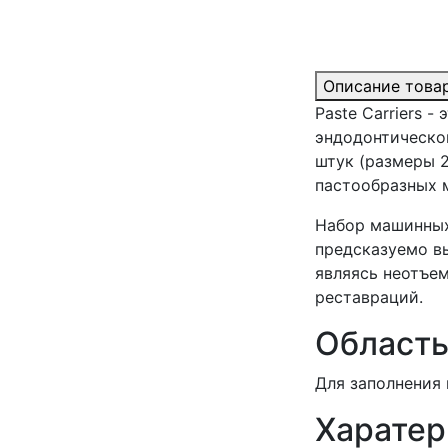
Описание това
Paste Carriers 
эндодонтическог
штук (размеры 2
пастообразных 
Набор машинных 
предсказуемо вы
являясь неотъе
реставраций.
Область
Для заполнения 
Харатер