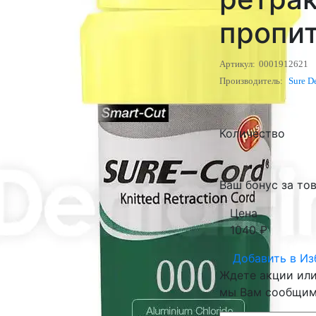
пропи
Артикул:
0001912621
Производитель:
Sure D
Количество
Ваш бонус за тов
Цена
1040
₽
Добавить в
Из
Ждете акции или 
мы Вам сообщим 