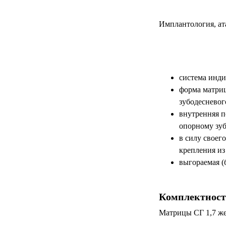
Имплантология, а
система инди
форма матриц
зубодесневог
внутренняя п
опорному зуб
в силу своег
крепления из
выгораемая (б
Комплектност
Матрицы СГ 1,7 же