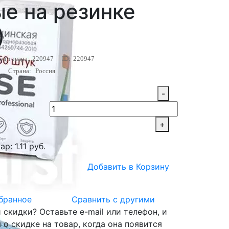
е на резинке
)
од товара:
220947
ID:
220947
Страна:
Россия
-
+
р: 1.11 руб.
Добавить в Корзину
бранное
Сравнить с другими
скидки? Оставьте e-mail или телефон, и
о скидке на товар, когда она появится