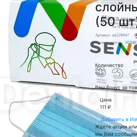
слойны
(50 шт
Артикул:
art220947
К
Производитель:
SENSE
Количество
Ваш бонус за това
Цена
111
₽
Добавить в
Из
Ждете акции или 
мы Вам сообщим 