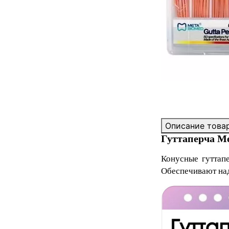
Описание това
Гуттаперча Me
Конусные гуттап
Обеспечивают над