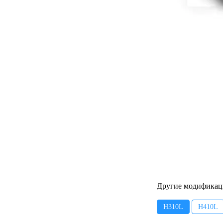
Другие модификац
H310L
H410L