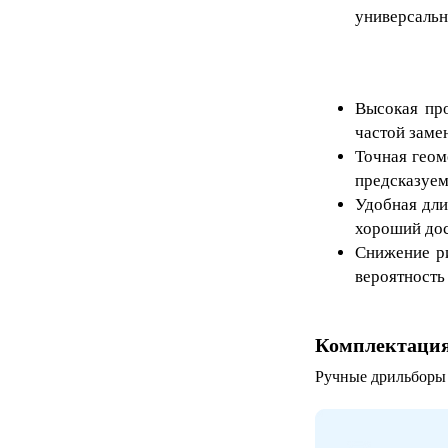
универсальн
Высокая про
частой заме
Точная геом
предсказуем
Удобная дли
хороший дос
Снижение ри
вероятность
Комплектаци
Ручные дрильборы К