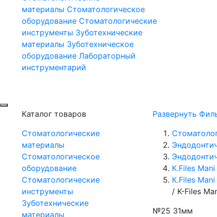
материалы
Стоматологическое
оборудование
Стоматологические
инструменты
Зуботехнические
материалы
Зуботехническое
оборудование
Лабораторный
инструментарий
Каталог товаров
Развернуть Фил
Стоматологические
Стоматоло
материалы
Эндодонти
Стоматологическое
Эндодонтич
оборудование
К.Files Mani
Стоматологические
К.Files Man
инструменты
/
K-Files M
Зуботехнические
№25 31мм
материалы