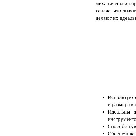
механической об
канала, что знач
делают их идеаль
Используютс
и размера ка
Идеальны д
инструмент
Способствую
Обеспечива