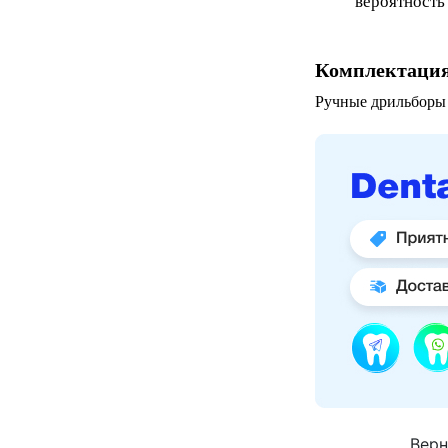
вероятность
Комплектаци
Ручные дрильборы К
Верн