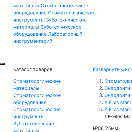
материалы
Стоматологическое
оборудование
Стоматологические
инструменты
Зуботехнические
материалы
Зуботехническое
оборудование
Лабораторный
инструментарий
Каталог товаров
Развернуть Фил
Стоматологические
Стоматоло
материалы
Эндодонти
Стоматологическое
Эндодонтич
оборудование
К.Files Mani
Стоматологические
К.Files Man
инструменты
/
K-Files M
Зуботехнические
№06 25мм
материалы