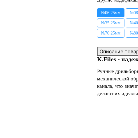
№06 25мм
№08
№35 25мм
№40
№70 25мм
№80
Описание това
K.Files - над
Ручные дрильборы
механической об
канала, что знач
делают их идеаль