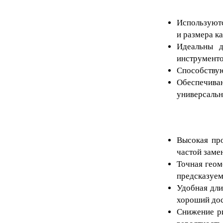
Используютс
и размера ка
Идеальны д
инструмент
Способствую
Обеспечива
универсальн
Высокая про
частой заме
Точная геом
предсказуем
Удобная дли
хороший дос
Снижение ри