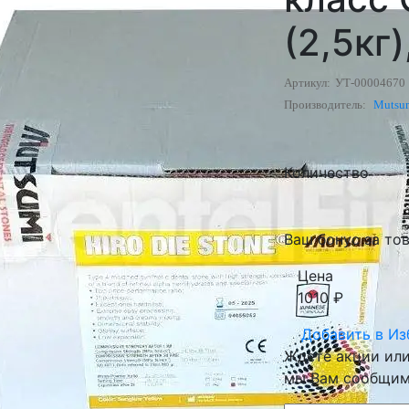
(2,5кг
Артикул:
УТ-00004670
Производитель:
Mutsu
Количество
Ваш бонус за това
Цена
1010
₽
Добавить в
Из
Ждете акции или 
мы Вам сообщим 