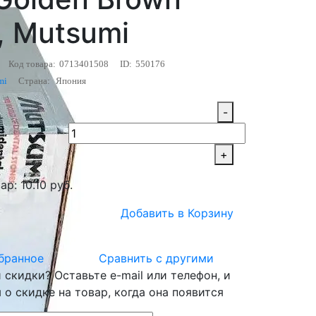
), Mutsumi
Код товара:
0713401508
ID:
550176
mi
Страна:
Япония
-
+
р: 10.10 руб.
Добавить в Корзину
бранное
Сравнить с другими
скидки? Оставьте e-mail или телефон, и
о скидке на товар, когда она появится