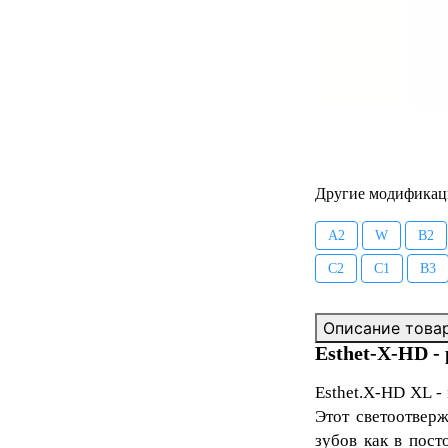
Другие модификац
A2
W
B2
C2
C1
B3
Описание това
Esthet-X-HD -
Esthet.X-HD XL
-
Этот светоотвер
зубов как в пост