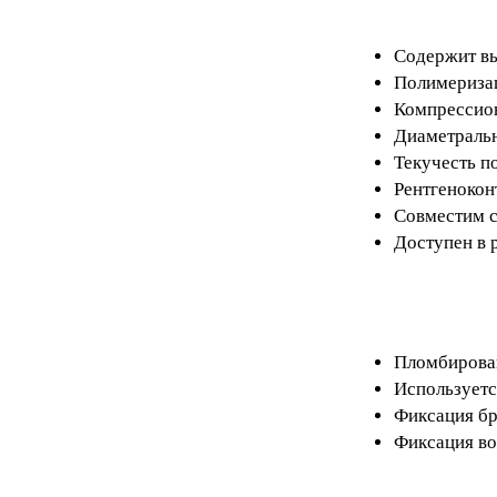
Содержит в
Полимеризац
Компрессион
Диаметральн
Текучесть по
Рентгенокон
Совместим с
Доступен в р
Пломбировани
Используетс
Фиксация бр
Фиксация в