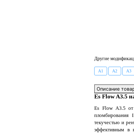
Другие модификац
А1
А2
А3
Описание това
Es Flow A3.5 
Es Flow A3.5
о
пломбирования I
текучестью и рен
эффективным в 