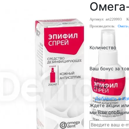
Омега
Артикул:
art220993
К
Производитель:
Омега
Количество
Ваш бонус за тов
Цена
285
₽
Добавить в
Из
Ждете акции или 
мы Вам сообщим 