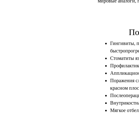
мировые аналоги, 
По
Гингивиты, п
быстропрогр
Стоматиты яз
Профилактика
Аппликационн
Поражения сл
красном плос
Послеопераци
Внутрикостна
Мягкое отбел