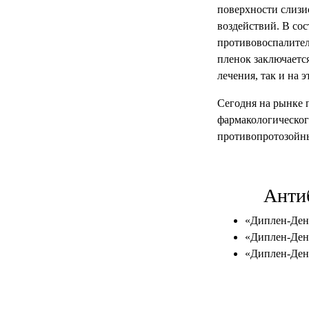
поверхности слизи
воздействий. В со
противовоспалител
пленок заключаетс
лечения, так и на
Сегодня на рынке 
фармакологическог
противопротозойн
Анти
«Диплен-Дент
«Диплен-Дент
«Диплен-Дент