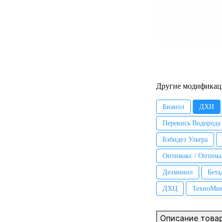
Другие модификац
Бианол
ДХИ
Перекись Водорода
Бэбидез Ультра
Оптимакс / Оптима
Дезминол
Бета
ДХЦ
ТехноМи
Описание това