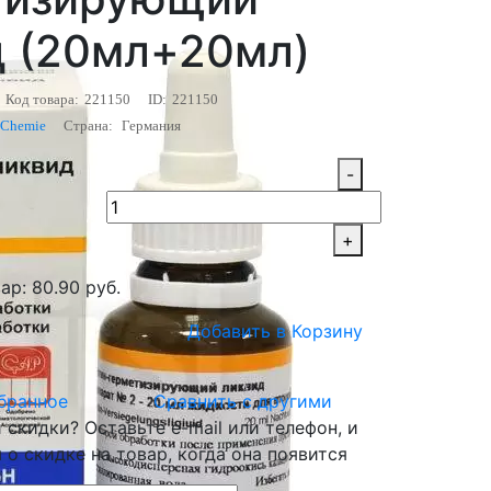
д (20мл+20мл)
Код товара:
221150
ID:
221150
Chemie
Страна:
Германия
-
+
ар: 80.90 руб.
Добавить в Корзину
бранное
Сравнить с другими
скидки? Оставьте e-mail или телефон, и
о скидке на товар, когда она появится