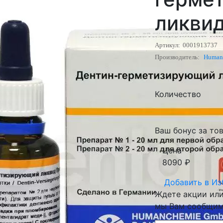
ликви
Артикул:
0001913737
Производитель:
Human
Количество
Ваш бонус за тов
Цена
8090
₽
Добавить в
Из
Ждете акции или 
мы Вам сообщим 