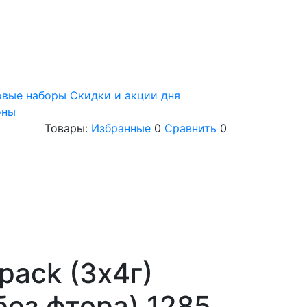
овые наборы
Скидки и акции дня
оны
Товары:
Избранные
0
Сравнить
0
ipack (3х4г)
без фтора) 1285