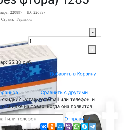
вара:
220897
ID:
220897
Страна:
Германия
-
+
ар: 55.80 руб.
Добавить в Корзину
бранное
Сравнить с другими
скидки? Оставьте e-mail или телефон, и
о скидке на товар, когда она появится
Отправить!