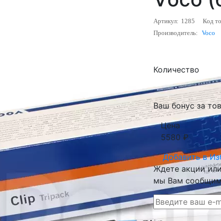
Артикул:
1285
Код то
Производитель:
Voco
Количество
Ваш бонус за тов
Цена
5580
₽
Добавить в
Из
Ждете акции или 
мы Вам сообщим 