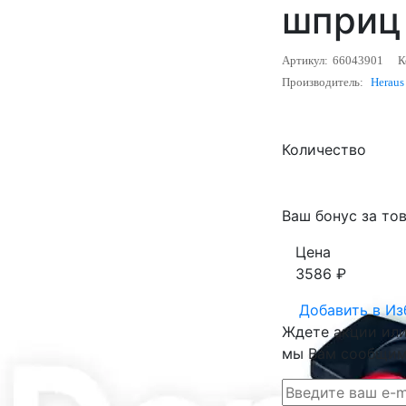
шприц 
Артикул:
66043901
К
Производитель:
Heraus
Количество
Ваш бонус за тов
Цена
3586
₽
Добавить в
Из
Ждете акции или 
мы Вам сообщим 