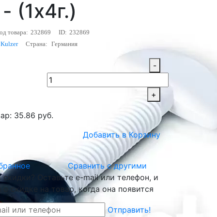
- (1х4г.)
од товара:
232869
ID:
232869
 Kulzer
Страна:
Германия
-
+
ар: 35.86 руб.
Добавить в Корзину
бранное
Сравнить с другими
скидки? Оставьте e-mail или телефон, и
о скидке на товар, когда она появится
Отправить!