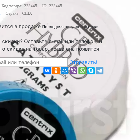
Код товара:
223445
ID:
223445
x
Страна:
США
вится в продаже
Последняя актуальная цена:
скидки? Оставьте e-mail или телефон, и
о скидке на товар, когда она появится
Отправить!