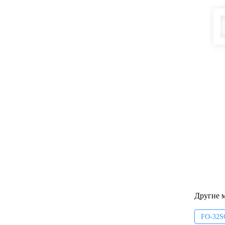
Другие 
FO-32S