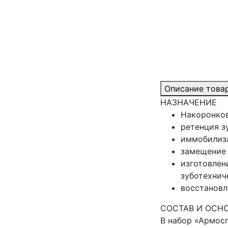
Описание това
НАЗНАЧЕНИЕ
Накоронков
ретенция з
иммобилиза
замещение 
изготовлен
зуботехнич
восстановл
СОСТАВ И ОСН
В набор «Армосп