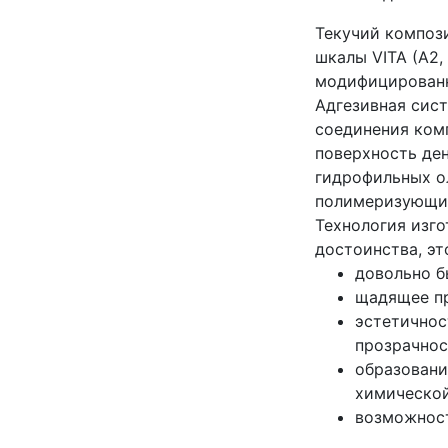
Текучий композ
шкалы VITA (А2,
модифицированн
Адгезивная сист
соединения ком
поверхность ден
гидрофильных о
полимеризующие
Технология изг
достоинства, эт
довольно б
щадящее пр
эстетичнос
прозрачнос
образовани
химической
возможност