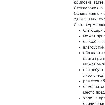
композит, адгез
Стекловолокно 
Основа ленты -
2,0 и 3,0 мм, т
Лента «Армоспл
благодаря 
может прим
способна з
влагоустой
обладает т
цвета при 
может выпо
не требует
либо специ
режется об
отмеряется
место пред
хорошо про
соединения